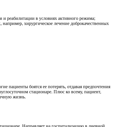
 и реабилитации в условиях активного режима;
 например, хирургическое лечение доброкачественных
гие пациенты боятся ее потерять, отдавая предпочтения
углосуточном стационаре. Плюс ко всему, пациент,
вычную жизнь.
стационаре. Направляет на госпитализацию в дневной