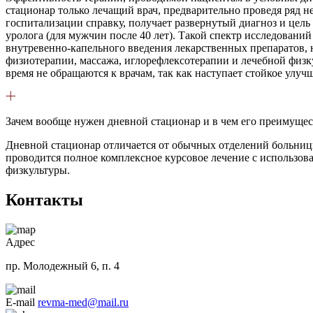
стационар только лечащий врач, предварительно проведя ряд 
госпитализации справку, получает развернутый диагноз и цель
уролога (для мужчин после 40 лет). Такой спектр исследовани
внутревенно-капельного введения лекарственных препаратов, 
физиотерапии, массажа, иглорефлексотерапии и лечебной физк
время не обращаются к врачам, так как наступает стойкое улуч
Зачем вообще нужен дневной стационар и в чем его преимущес
Дневной стационар отличается от обычных отделений больницы
проводится полное комплексное курсовое лечение с использова
физкультуры.
Контакты
Адрес
пр. Молодежный 6, п. 4
E-mail
revma-med@mail.ru