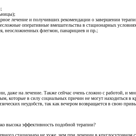
;
ьницы);
рное лечение и получивших рекомендации о завершении терапии
есложные оперативные вмешательства в стационарных условиях,
я, неосложненных флегмон, панарициев и пр.;
 даже на лечение. Также сейчас очень сложно с работой, и мно
м, которые в силу социальных причин не могут находиться в кр
зических неудобств, так как вечером возвращается в свою при
ько высока эффективность подобной терапии?
вного стационара не хуже, чем при лечении в круглосуточном 