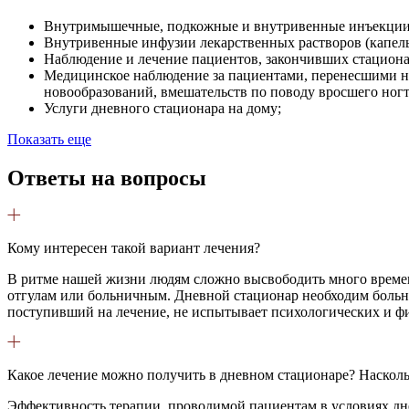
Внутримышечные, подкожные и внутривенные инъекции
Внутривенные инфузии лекарственных растворов (капел
Наблюдение и лечение пациентов, закончивших стациона
Медицинское наблюдение за пациентами, перенесшими н
новообразований, вмешательств по поводу вросшего ногт
Услуги дневного стационара на дому;
Показать еще
Ответы на вопросы
Кому интересен такой вариант лечения?
В ритме нашей жизни людям сложно высвободить много времени,
отгулам или больничным. Дневной стационар необходим больны
поступивший на лечение, не испытывает психологических и фи
Какое лечение можно получить в дневном стационаре? Наскол
Эффективность терапии, проводимой пациентам в условиях дне