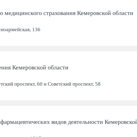
Пациенту
о медицинского страхования Кемеровской области
Кардиология
Неврология
ноармейская, 136
Прием по ДМС
Терапия
Прием по ОМС
Эндокринологи
ения Кемеровской области
Налоговый вычет
тский проспект, 60 и Советский проспект, 58
Политика персональных
Дерматология
данных
Телефоны надзорных
фармацевтических видов деятельности Кемеровско
организаций