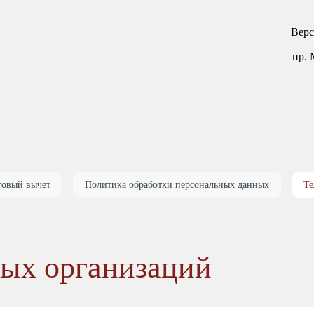
Верси
пр. 
О центре
Услуг
говый вычет
Политика обработки персональных данных
Те
О клинике
Ревматология
Документы
Ортопедия
ых организаций
Реквизиты
Сомнология
Антикоррупция