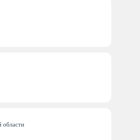
REMS-денситометрия
Дневной стационар
Ударно-волновая терапия
я
Выезд врача-ревматолога
на дом
й области