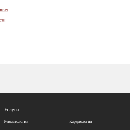
анных
сти
Услуги
Ревматология
Кардиология