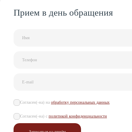
дом
6, п. 4
Прием в день обращения
Налоговый
вычет
Дерматология
c 09:00
- 19:00
Политика
ежедневно
персональных
данных
Телефоны
надзорных
организаций
Согласен(-на) на
обработку персональных данных
Согласен(-на) с
политикой конфиденциальности